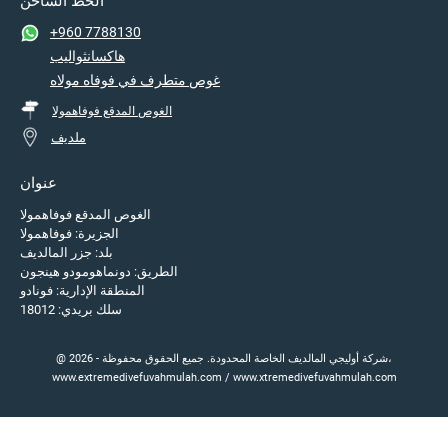
الخط الساخن
+960 7788130
هاكسانثواليب
غوص متطرف في فوفاه مولاه
الغوص المدقع فوفاهمولا
ملديف
عنوان
الغوص المدقع فوفاهمولا
الجزيرة: فوفاهمولا
بلد: جزر المالديف
الطريق: دونماهومودو هينجون
المنطقة الإدارية: فونادو
سلك بريدي: 18012
@ 2026 - شركة أوليجي المالديف الخاصة المحدودة. جميع الحقوق محفوظة،
www.extremedivefuvahmulah.com / www.xtremedivefuvahmulah.com