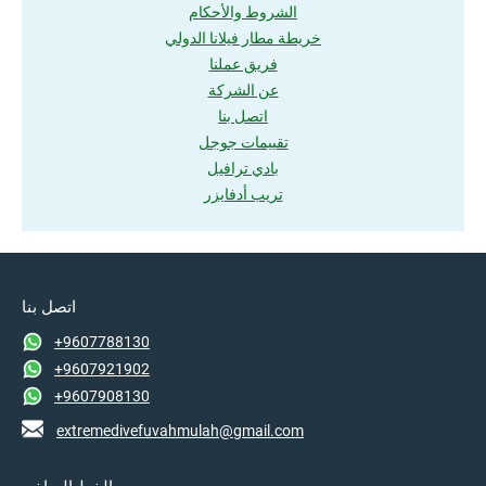
الشروط والأحكام
خريطة مطار فيلانا الدولي
فريق عملنا
عن الشركة
اتصل بنا
تقييمات جوجل
بادي ترافيل
تريب أدفايزر
اتصل بنا
+9607788130
+9607921902
+9607908130
extremedivefuvahmulah@gmail.com