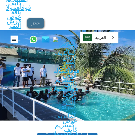
حجز
العربية‏