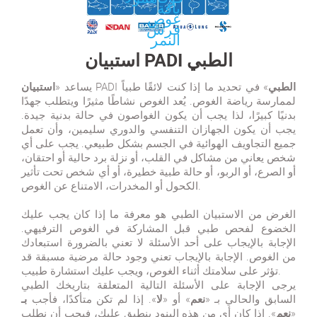
استبيان PADI الطبي
«استبيان PADI الطبي»
في تحديد ما إذا كنت لائقًا طبياً
يساعد
لممارسة رياضة الغوص. يُعد الغوص نشاطًا مثيرًا ويتطلب جهدًا
بدنيًا كبيرًا، لذا يجب أن يكون الغواصون في حالة بدنية جيدة.
يجب أن يكون الجهازان التنفسي والدوري سليمين، وأن تعمل
جميع التجاويف الهوائية في الجسم بشكل طبيعي. يجب على أي
شخص يعاني من مشاكل في القلب، أو نزلة برد حالية أو احتقان،
أو الصرع، أو الربو، أو حالة طبية خطيرة، أو أي شخص تحت تأثير
الكحول أو المخدرات، الامتناع عن الغوص.
الغرض من الاستبيان الطبي هو معرفة ما إذا كان يجب عليك
الخضوع لفحص طبي قبل المشاركة في الغوص الترفيهي.
الإجابة بالإيجاب على أحد الأسئلة لا تعني بالضرورة استبعادك
من الغوص. الإجابة بالإيجاب تعني وجود حالة مرضية مسبقة قد
تؤثر على سلامتك أثناء الغوص، ويجب عليك استشارة طبيب.
يرجى الإجابة على الأسئلة التالية المتعلقة بتاريخك الطبي
السابق والحالي بـ
«نعم»
أو
«لا
». إذا لم تكن متأكدًا، فأجب
بـ
«نعم
». إذا كان أي من هذه البنود ينطبق عليك، فيجب أن نطلب