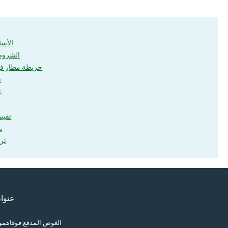
الأسئ
الشروط
خريطة مطار فيل
ف
ع
تقيي
ب
تري
عنوا
الغوص المدقع فوفاهمول