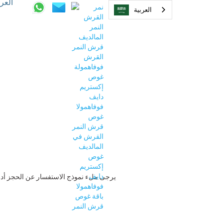
الع
العربية‏
يرجى ملء نموذج الاستفسار عن الحجز أدناه