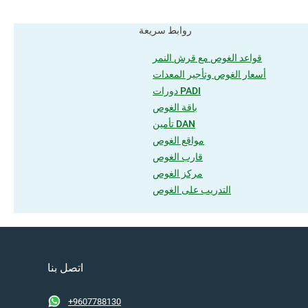
روابط سريعة
قواعد الغوص مع قرش النمر
أسعار الغوص وتأجير المعدات
دورات PADI
باقة الغوص
تأمين DAN
مواقع الغوص
قارب الغوص
مركز الغوص
التدريب على الغوص
اتصل بنا
+9607788130