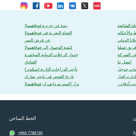
لة الشائعة
نبذة عن جزيرة فوفاهمولا
 والأحكام
الحياة البحرية في فوفاهمولا
انا الدولي
عن قرش النمر
ريق عملنا
كيفية الوصول إلى فوفاهمولا
ن الشركة
جدول الرحلات الدولية المباشرة
اتصل بنا
الفنادق
مات جوجل
تأجير الدراجات النارية (سكوتر)
ادي ترافيل
تاريخ الغوص في تايجر شارك
ب أدفايزر
نزل إكستريم دايف إن فوفاهمولا
ن
الخط الساخن
ا
+960 7788130